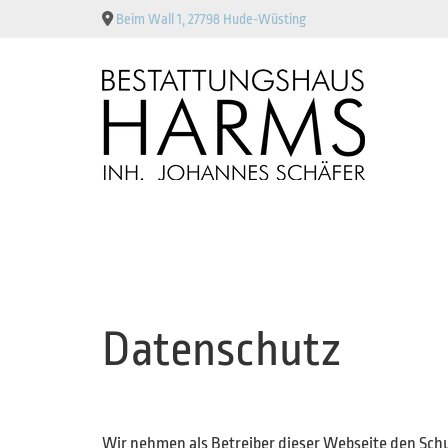
Zum Inhalt springen

Beim Wall 1, 27798 Hude-Wüsting
Datenschutz
Wir nehmen als Betreiber dieser Webseite den Sch