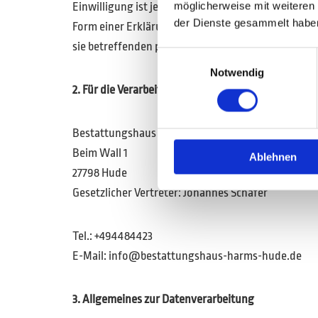
möglicherweise mit weiteren
Einwilligung ist jede von der betroffenen Person 
der Dienste gesammelt habe
Form einer Erklärung oder einer sonstigen eindeuti
sie betreffenden personenbezogenen Daten einver
Einwilligungsauswahl
Notwendig
2. Für die Verarbeitung Verantwortlicher
Bestattungshaus Harms Inh. Johannes Schäfer
Beim Wall 1
Ablehnen
27798 Hude
Gesetzlicher Vertreter: Johannes Schäfer
Tel.: +494484423
E-Mail: info@bestattungshaus-harms-hude.de
3. Allgemeines zur Datenverarbeitung