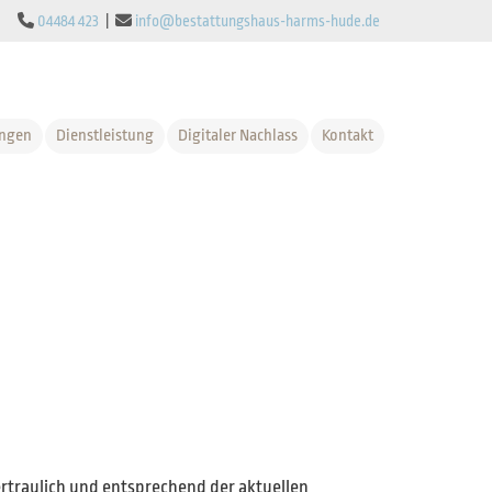

04484 423
|

info@bestattungshaus-harms-hude.de
ungen
Dienstleistung
Digitaler Nachlass
Kontakt
rtraulich und entsprechend der aktuellen