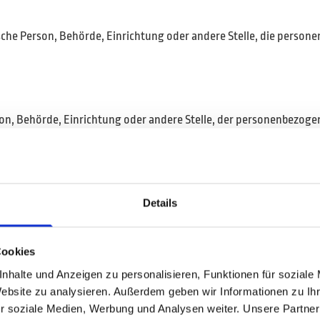
stische Person, Behörde, Einrichtung oder andere Stelle, die pers
erson, Behörde, Einrichtung oder andere Stelle, der personenbezo
 nicht. Behörden, die im Rahmen eines bestimmten Untersuchungsa
Daten erhalten, gelten jedoch nicht als Empfänger.
Details
n, Behörde, Einrichtung oder andere Stelle außer der betroffenen 
er unmittelbaren Verantwortung des Verantwortlichen oder des Au
Cookies
nhalte und Anzeigen zu personalisieren, Funktionen für soziale
Website zu analysieren. Außerdem geben wir Informationen zu I
r soziale Medien, Werbung und Analysen weiter. Unsere Partner